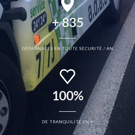
+
835
DÉPANNAGES EN TOUTE SÉCURITÉ / AN
100
%
DE TRANQUILITÉ EN +